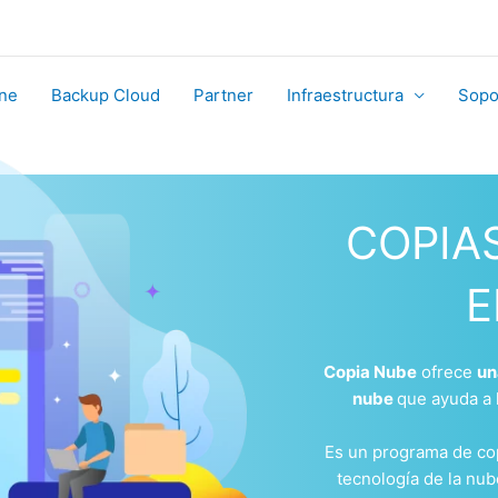
ne
Backup Cloud
Partner
Infraestructura
Sopo
COPIA
E
Copia Nube
ofrece
un
nube
que ayuda a
Es un programa de cop
tecnología de la nu