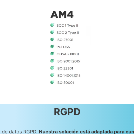
RGPD
n de datos RGPD.
Nuestra solución está adaptada para cump