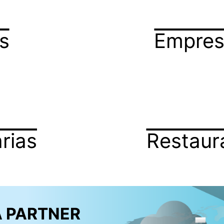
s
Empres
rias
Restaur
 PARTNER