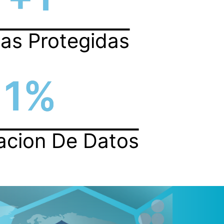
as Protegidas
1
%
acion De Datos