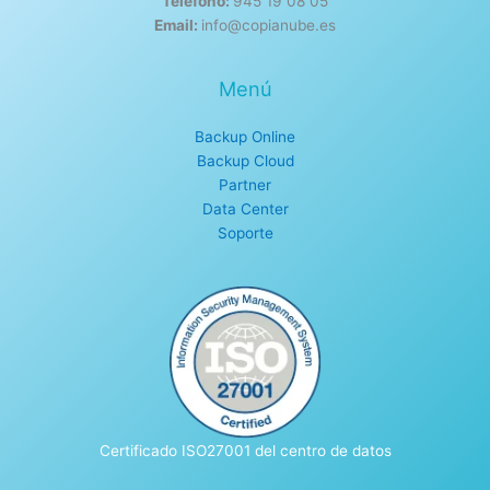
Teléfono:
945 19 08 05
Email:
info@copianube.es
Menú
Backup Online
Backup Cloud
Partner
Data Center
Soporte
Certificado ISO27001 del centro de datos