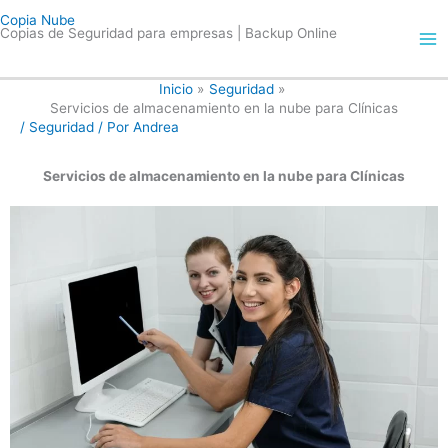
Ir
Copia Nube
al
Copias de Seguridad para empresas | Backup Online
contenido
Inicio
Seguridad
Servicios de almacenamiento en la nube para Clínicas
/
Seguridad
/ Por
Andrea
Servicios de almacenamiento en la nube para Clínicas